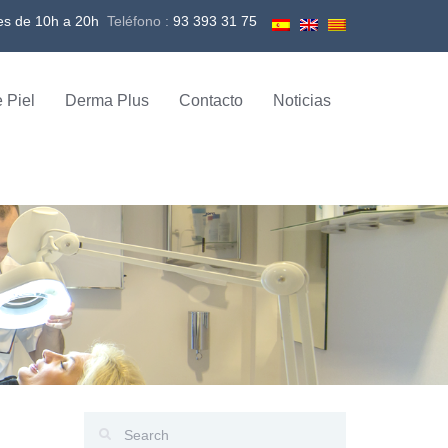
es de 10h a 20h
Teléfono :
93 393 31 75
 Piel
Derma Plus
Contacto
Noticias