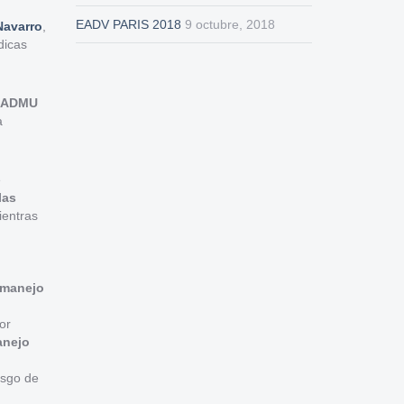
EADV PARIS 2018
9 octubre, 2018
Navarro
,
dicas
SADMU
a
e
las
ientras
manejo
or
nejo
esgo de