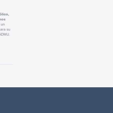
ólico,
unos
 un
para su
ISADMU.