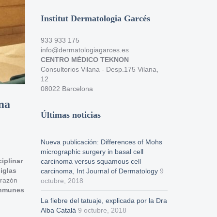
Institut Dermatologia Garcés
933 933 175
info@dermatologiagarces.es
CENTRO MÉDICO TEKNON
Consultorios Vilana - Desp.175 Vilana,
12
08022 Barcelona
ma
Últimas noticias
Nueva publicación: Differences of Mohs
micrographic surgery in basal cell
iplinar
carcinoma versus squamous cell
iglas
carcinoma, Int Journal of Dermatology
9
 razón
octubre, 2018
inmunes
La fiebre del tatuaje, explicada por la Dra
Alba Catalá
9 octubre, 2018