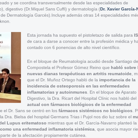
eado y se coordina transversalmente desde las especialidades de
, digestivo (Dr.Miquel Sans Cuffi) y dermatología (
Dr. Xavier García-
o de Dermatología Garcés).Incluye además otras 14 especialidades mé
eknon.
Esta jornada ha supuesto el pistoletazo de salida para
I
de cara a darse a conocer entre la profesión médica y h
contado con 6 ponencias de alto nivel científico.
En el bloque de Reumatología acudió desde Santiago d
Compostela el Profesor Gómez Reino que
habló sobre 
nuevas dianas terapéuticas en artritis reumatoide
, m
que el Dr. Muñoz Ortego habló de la
importancia de la
incidencia de osteoporosis en las enfermedades
inflamatorias y autoinmunes
. En el bloque de Aparato
Digestivo, la Dra. Ricart del Hospital Clínic nos habló del
actual con fármacos biológicos de la enfermedad
e el Dr. Sans se centró en los
fármacos sistémicos no biológicos
. P
la Dra. Bielsa del hospital Germans Trias i Pujol nos dio luz sobre el
ma
del Lupus eritematoso
mientras que el Dr. García-Navarro planteó la
 como una enfermedad inflamatoria sistémica
, que asocia mayor ri
 parte de la afectación propiamente cutánea.