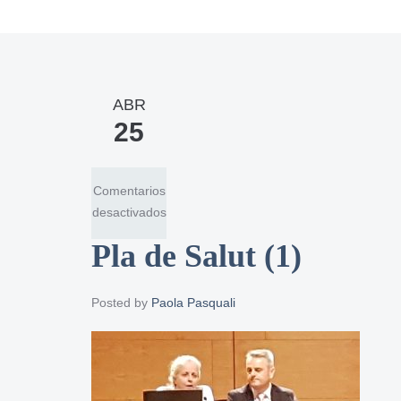
ABR
25
Comentarios
en
desactivados
Pla
Pla de Salut (1)
de
Salut
(1)
Posted by
Paola Pasquali