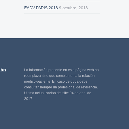
EADV PARIS 2018
9 octubre, 2018
ión
La información presente en esta página web no
reemplaza sino que complementa la relación
médico-paciente. En caso de duda debe
consultar siempre un profesional de referencia.
Última actualización del site: 04 de abril de
2017.