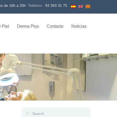
es de 10h a 20h
Teléfono :
93 393 31 75
 Piel
Derma Plus
Contacto
Noticias