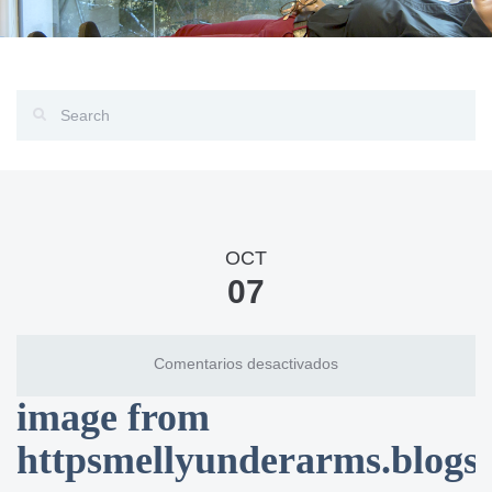
OCT
07
en
Comentarios desactivados
image
image from
from
httpsmellyunderarms.
httpsmellyunderarms.blogs