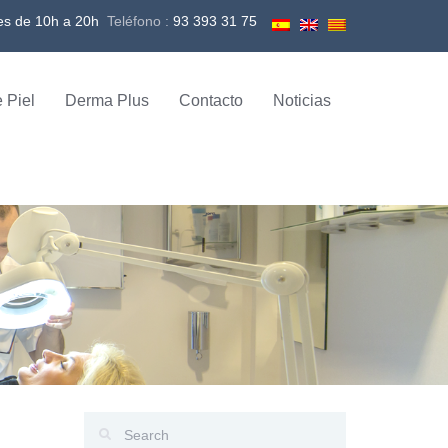
es de 10h a 20h
Teléfono :
93 393 31 75
 Piel
Derma Plus
Contacto
Noticias