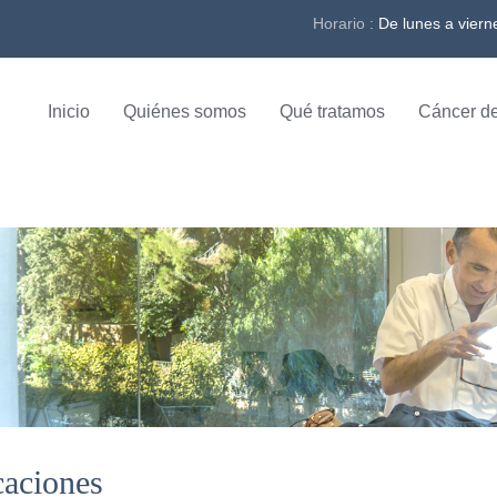
Horario :
De lunes a viern
Inicio
Quiénes somos
Qué tratamos
Cáncer de
caciones