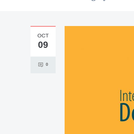
OCT
09
0