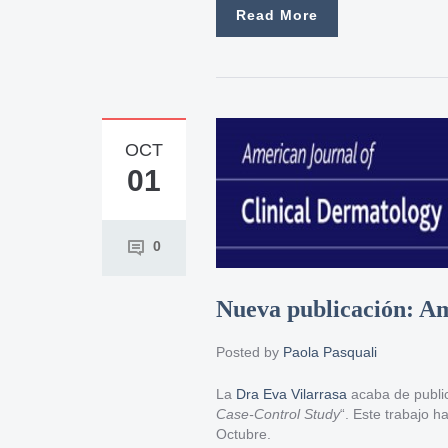
Read More
OCT
01
0
Nueva publicación: Am
Posted by
Paola Pasquali
La
Dra Eva Vilarrasa
acaba de public
Case-Control Study
“. Este trabajo 
Octubre.