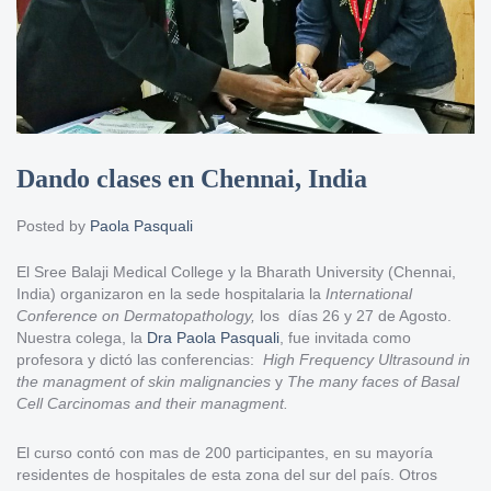
Dando clases en Chennai, India
Posted by
Paola Pasquali
El Sree Balaji Medical College y la Bharath University (Chennai,
India) organizaron en la sede hospitalaria la
International
Conference on Dermatopathology,
los días 26 y 27 de Agosto.
Nuestra colega, la
Dra Paola Pasquali
, fue invitada como
profesora y dictó las conferencias:
High Frequency Ultrasound in
the managment of skin malignancies
y
The many faces of Basal
Cell Carcinomas and their managment.
El curso contó con mas de 200 participantes, en su mayoría
residentes de hospitales de esta zona del sur del país. Otros