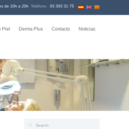
es de 10h a 20h
Teléfono :
93 393 31 75
 Piel
Derma Plus
Contacto
Noticias