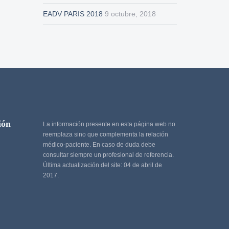
EADV PARIS 2018
9 octubre, 2018
ión
La información presente en esta página web no
reemplaza sino que complementa la relación
médico-paciente. En caso de duda debe
consultar siempre un profesional de referencia.
Última actualización del site: 04 de abril de
2017.