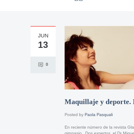
JUN
13
0
Maquillaje y deporte. 
Posted by
Paola Pasquali
En reciente número de la revista Gla
gimnasio. Dos expertos, el Dr Migue