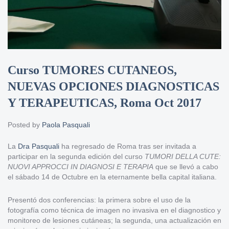
Curso TUMORES CUTANEOS,
NUEVAS OPCIONES DIAGNOSTICAS
Y TERAPEUTICAS, Roma Oct 2017
Posted by
Paola Pasquali
La
Dra Pasquali
ha regresado de Roma tras ser invitada a
participar en la segunda edición del curso
TUMORI DELLA CUTE:
NUOVI APPROCCI IN DIAGNOSI E TERAPIA
que se llevó a cabo
el sábado 14 de Octubre en la eternamente bella capital italiana.
Presentó dos conferencias: la primera sobre el uso de la
fotografía como técnica de imagen no invasiva en el diagnostico y
monitoreo de lesiones cutáneas; la segunda, una actualización en